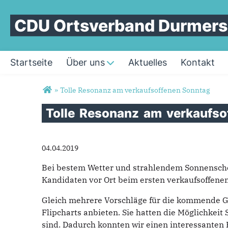
CDU Ortsverband Durmer
Startseite
Über uns
Aktuelles
Kontakt
Sie sind hier
»
Tolle Resonanz am verkaufsoffenen Sonntag
Tolle
Resonanz
am
verkaufso
04.04.2019
Bei bestem Wetter und strahlendem Sonnensch
Kandidaten vor Ort beim ersten verkaufsoffene
Gleich mehrere Vorschläge für die kommende G
Flipcharts anbieten. Sie hatten die Möglichkei
sind. Dadurch konnten wir einen interessanten